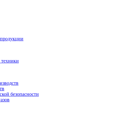
 продукции
 техники
изводств
тв
ской безопасности
азов