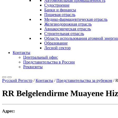
Автомобильная промышленность
Судостроение
Банки и финансы
Пищевая отрасль
Медико-фармацевтическая отрасль
Железнодорожная отрасль
Авиакосмическая отрасль
Строительная отрасль
Область использования атомной энерги
Образование
Лесной сектор
Контакты
Центральный офис
Представительства в России
Реквизиты
Русский Регистр
/
Контакты
/
Представительства за рубежом
/
R
RR Belgelendirme Muayene Hizme
Адрес: