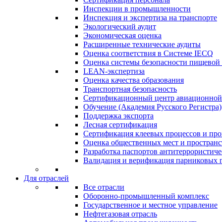
Инспекции в промышленности
Инспекция и экспертиза на транспорте
Экологический аудит
Экономическая оценка
Расширенные технические аудиты
Оценка соответствия в Системе IECQ
Оценка системы безопасности пищевой
LEAN-экспертиза
Оценка качества образования
Транспортная безопасность
Сертификационный центр авиационной
Обучение (Академия Русского Регистра)
Поддержка экспорта
Лесная сертификация
Сертификация клеевых процессов и про
Оценка общественных мест и пространс
Разработка паспортов антитеррористиче
Валидация и верификация парниковых г
Для отраслей
Все отрасли
Оборонно‐промышленный комплекс
Государственное и местное управление
Нефтегазовая отрасль