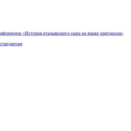
нференции «История итальянского сыра на языке оригинала»
стандартам