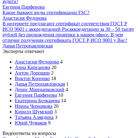
аудита?
Евгения Парфенова
Какие бывают виды сертификации FSC?
Анастасия Федорова
В интернете предлагают сертификат соответствия ГОСТ Р
ИСО 9001 с аккредитацией Росаккредитации за 30 – 50 тысяч
рублей без прохождения проверки в нашем офисе. В чем
отличие получения сертификата ГОСТ Р ИСО 9001 у Вас?
Дарья Петропавловская
Эксперты отвечают
Анастасия Федорова
4
Анна Кирсанова
20
Антон Дорошин
2
Виктор Кононко
18
Дарья Петропавловская
1
Денис Марцынковский
4
Евгения Парфенова
10
Екатерина Бочкарева
14
Ирина Черникова
20
Кирилл Шумский
3
Татьяна Алявдина
3
Юрий Чумаков
9
Видеоответы на вопросы