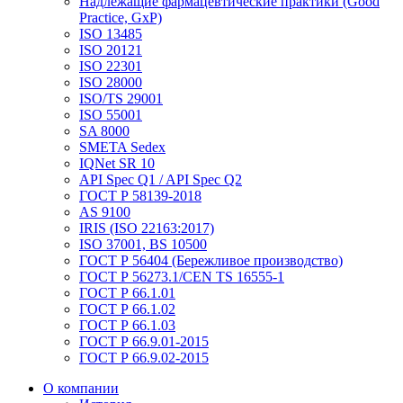
Надлежащие фармацевтические практики (Good
Practice, GxP)
ISO 13485
ISO 20121
ISO 22301
ISO 28000
ISO/TS 29001
ISO 55001
SA 8000
SMETA Sedex
IQNet SR 10
API Spec Q1 / API Spec Q2
ГОСТ Р 58139-2018
AS 9100
IRIS (ISO 22163:2017)
ISO 37001, BS 10500
ГОСТ Р 56404 (Бережливое производство)
ГОСТ Р 56273.1/CEN TS 16555-1
ГОСТ Р 66.1.01
ГОСТ Р 66.1.02
ГОСТ Р 66.1.03
ГОСТ Р 66.9.01-2015
ГОСТ Р 66.9.02-2015
О компании