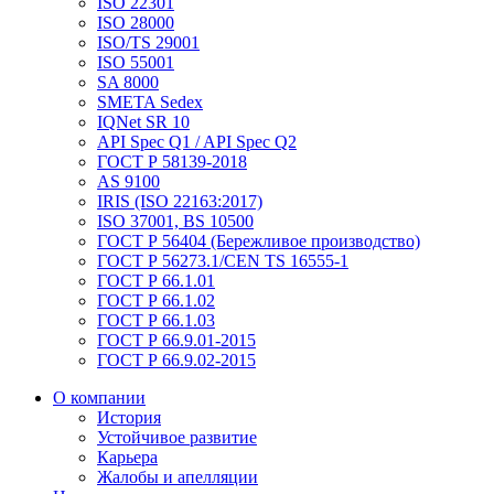
ISO 22301
ISO 28000
ISO/TS 29001
ISO 55001
SA 8000
SMETA Sedex
IQNet SR 10
API Spec Q1 / API Spec Q2
ГОСТ Р 58139-2018
AS 9100
IRIS (ISO 22163:2017)
ISO 37001, BS 10500
ГОСТ Р 56404 (Бережливое производство)
ГОСТ Р 56273.1/CEN TS 16555-1
ГОСТ Р 66.1.01
ГОСТ Р 66.1.02
ГОСТ Р 66.1.03
ГОСТ Р 66.9.01-2015
ГОСТ Р 66.9.02-2015
О компании
История
Устойчивое развитие
Карьера
Жалобы и апелляции