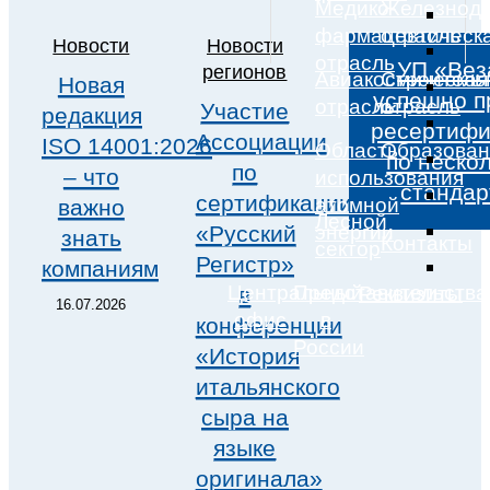
Медико-
Железнод
фармацевтическ
отрасль
Новости
Новости
отрасль
УП «Вез
регионов
Авиакосмическая
Строитель
Новая
успешно 
отрасль
отрасль
Участие
редакция
ресертиф
Ассоциации
ISO 14001:2026
Область
Образован
по неско
по
– что
использования
станда
сертификации
атомной
важно
Лесной
«Русский
энергии
знать
Контакты
сектор
Регистр»
компаниям
Центральный
Представительства
в
Реквизиты
16.07.2026
офис
в
конференции
России
«История
итальянского
сыра на
языке
оригинала»