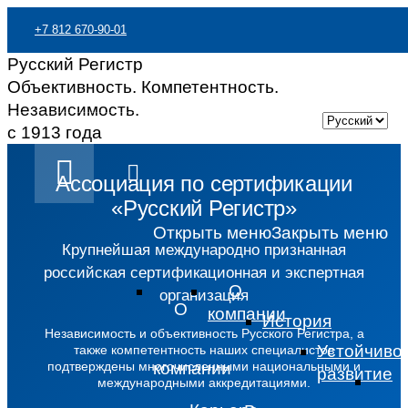
+7 812 670-90-01
Русский Регистр
Обратный звонок
Написать нам
Объективность. Компетентность.
Независимость.
Реестр сертификатов
Язык сайта —
с 1913 года
Ассоциация по сертификации
«Русский Регистр»
Открыть меню
Закрыть меню
Крупнейшая международно признанная
российская сертификационная и экспертная
О
организация
О
компании
История
Независимость и объективность Русского Регистра, а
Устойчиво
также компетентность наших специалистов
подтверждены многочисленными национальными и
компании
развитие
международными аккредитациями.