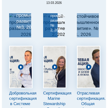
13.03.2026
«Устойчивое
«Устойчивое
промышленное
промышленное
развитие».
развитие».
№
№3, 2026
2, 2026
Добровольная
Сертификация
Отраслевая
сертификация
Marine
сертификация.
в Системе
Stewardship
Общая