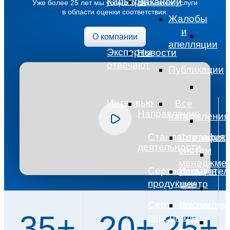
Карьера
Вакансии
Уже более 25 лет мы успешно оказываем услуги
в области оценки соответствия.
Жалобы
и
О компании
апелляции
Эксперты
Новости
отвечают
Публикации
Интервью
Все
Направления
направления
Стандартизация
Сертифик
деятельности
систем
менеджме
Сертификация
Испытател
продукции
центр
Сертификация
Инспекции
35
+
20
+
25
+
персонала
в