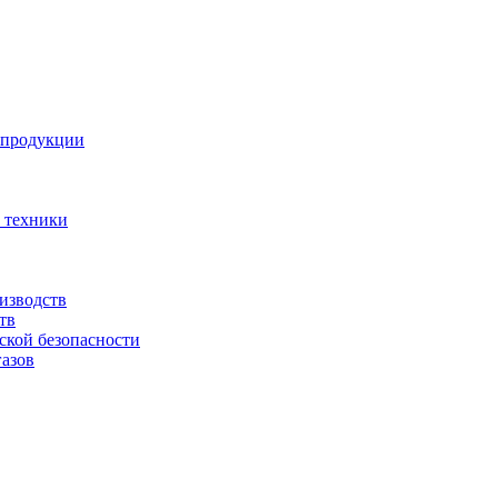
 продукции
 техники
изводств
тв
ской безопасности
азов