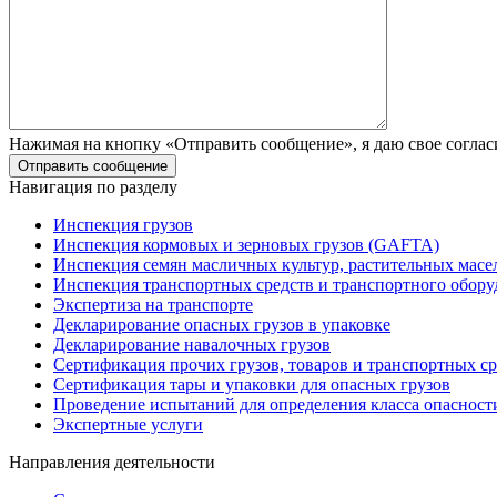
Нажимая на кнопку «Отправить сообщение», я даю свое соглас
Навигация по разделу
Инспекция грузов
Инспекция кормовых и зерновых грузов (GAFTA)
Инспекция семян масличных культур, растительных масе
Инспекция транспортных средств и транспортного обору
Экспертиза на транспорте
Декларирование опасных грузов в упаковке
Декларирование навалочных грузов
Сертификация прочих грузов, товаров и транспортных ср
Сертификация тары и упаковки для опасных грузов
Проведение испытаний для определения класса опасност
Экспертные услуги
Направления деятельности