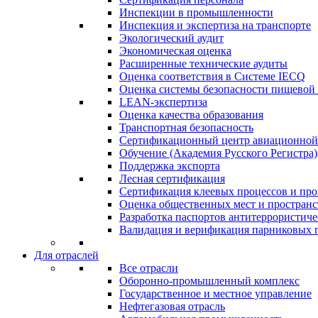
Инспекции в промышленности
Инспекция и экспертиза на транспорте
Экологический аудит
Экономическая оценка
Расширенные технические аудиты
Оценка соответствия в Системе IECQ
Оценка системы безопасности пищевой
LEAN-экспертиза
Оценка качества образования
Транспортная безопасность
Сертификационный центр авиационной
Обучение (Академия Русского Регистра)
Поддержка экспорта
Лесная сертификация
Сертификация клеевых процессов и про
Оценка общественных мест и пространс
Разработка паспортов антитеррористиче
Валидация и верификация парниковых г
Для отраслей
Все отрасли
Оборонно‐промышленный комплекс
Государственное и местное управление
Нефтегазовая отрасль