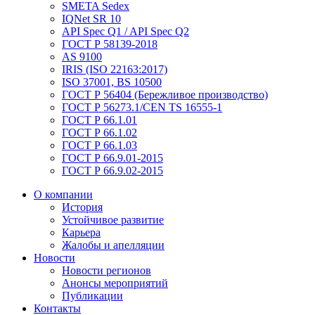
SMETA Sedex
IQNet SR 10
API Spec Q1 / API Spec Q2
ГОСТ Р 58139-2018
AS 9100
IRIS (ISO 22163:2017)
ISO 37001, BS 10500
ГОСТ Р 56404 (Бережливое производство)
ГОСТ Р 56273.1/CEN TS 16555-1
ГОСТ Р 66.1.01
ГОСТ Р 66.1.02
ГОСТ Р 66.1.03
ГОСТ Р 66.9.01-2015
ГОСТ Р 66.9.02-2015
О компании
История
Устойчивое развитие
Карьера
Жалобы и апелляции
Новости
Новости регионов
Анонсы мероприятий
Публикации
Контакты